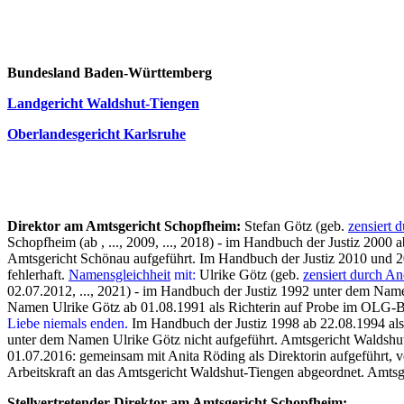
Bundesland Baden-Württemberg
Landgericht Waldshut-Tiengen
Oberlandesgericht Karlsruhe
Direktor am Amtsgericht Schopfheim:
Stefan Götz (geb.
zensiert 
Schopfheim (ab , ..., 2009, ..., 2018) - im Handbuch der Justiz 200
Amtsgericht Schönau aufgeführt. Im Handbuch der Justiz 2010 und 2
fehlerhaft.
Namensgleichheit
mit:
Ulrike Götz (geb.
zensiert durch An
02.07.2012, ..., 2021) - im Handbuch der Justiz 1992 unter dem Nam
Namen Ulrike Götz ab 01.08.1991 als Richterin auf Probe im OLG-Bez
Liebe niemals enden.
Im Handbuch der Justiz 1998 ab 22.08.1994 als
unter dem Namen Ulrike Götz nicht aufgeführt. Amtsgericht Waldshu
01.07.2016: gemeinsam mit Anita Röding als Direktorin aufgeführt, ver
Arbeitskraft an das Amtsgericht Waldshut-Tiengen abgeordnet.
Amtsge
Stellvertretender
Direktor am Amtsgericht Schopfheim: