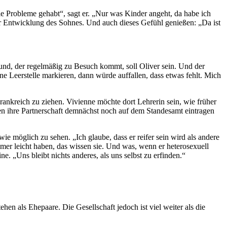
e Probleme gehabt“, sagt er. „Nur was Kinder angeht, da habe ich
er Entwicklung des Sohnes. Und auch dieses Gefühl genießen: „Da ist
und, der regelmäßig zu Besuch kommt, soll Oliver sein. Und der
ine Leerstelle markieren, dann würde auffallen, dass etwas fehlt. Mich
ankreich zu ziehen. Vivienne möchte dort Lehrerin sein, wie früher
en ihre Partnerschaft demnächst noch auf dem Standesamt eintragen
wie möglich zu sehen. „Ich glaube, dass er reifer sein wird als andere
mmer leicht haben, das wissen sie. Und was, wenn er heterosexuell
e. „Uns bleibt nichts anderes, als uns selbst zu erfinden.“
n als Ehepaare. Die Gesellschaft jedoch ist viel weiter als die