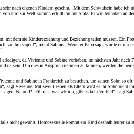
u sehr nach eigenen Kindern gesehnt. „Mit dem Schwulsein habe ich ni
von ihm zur Welt kommt, erfüllt ihn mit Stolz. Er will teilhaben an d
en, mit dem sie Kindererziehung und Beziehung teilen müssen. Ein Fre
 nicht zu ihm sagen!“, meint Sabine. „Wenn er Papa sagt, würde er nur e
.“
 erledigen, da Vivienne und Sabine vorhaben, im nächsten Jahr nach Fr
s Kind da sein. Um dies in Anspruch nehmen zu können, werden die beid
n Vivienne und Sabine in Frankreich zu besuchen, um seinen Sohn so oft 
n“, sagt Vivienne. Mit zwei Lesben als Eltern wird es ihr Sohn nicht i
sagen: Na und? „Für das, was wir tun, gibt es kein Vorbild“, sagt Sabin
lls nicht gewährt, Homosexuelle kommt ein Kind deshalb teurer zu stehe