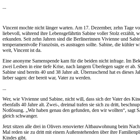
...
Vincent mochte nicht länger warten. Am 17. Dezember, zehn Tage vor 
liebevoll, während ihre Lebensgefährtin Sabine voller Stolz erzählt,
erkunden. Seit zehn Jahren sind die Berlinerinnen Vivienne und Sabine
temperamentvolle Französin, es austragen sollte. Sabine, die kühler w
weit, Vincent ist da.
Eine anonyme Samenspende kam für die beiden nicht infrage. Im Bekan
zwei Lesben in eine tiefe Krise, nach langem Überlegen sagte er ab. 
Sabine sind bereits 40 und 38 Jahre alt. Überraschend hat es dieses 
lieber sagen: der bereit war, Vater zu werden.
...
Wer, wie Vivienne und Sabine, nicht will, dass sich der Vater des Kin
ebenfalls 40 Jahre alt. Zwei-, dreimal trafen sie sich zu dritt, besch
Notlösung. „Wir haben genau den gefunden, den wir wollten“, sagt S
gleich schwanger.
Jetzt sitzen alle drei in Olivers renovierter Altbauwohnung beim Na
Mal reden sie zu dritt mit einem Außenstehenden über ihre Familienp
Kindes gibt.