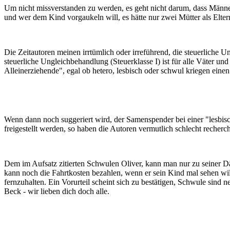
Um nicht missverstanden zu werden, es geht nicht darum, dass Männer
und wer dem Kind vorgaukeln will, es hätte nur zwei Mütter als Eltern 
Die Zeitautoren meinen irrtümlich oder irreführend, die steuerliche 
steuerliche Ungleichbehandlung (Steuerklasse I) ist für alle Väter u
Alleinerziehende", egal ob hetero, lesbisch oder schwul kriegen einen 
Wenn dann noch suggeriert wird, der Samenspender bei einer "lesbis
freigestellt werden, so haben die Autoren vermutlich schlecht recherch
Dem im Aufsatz zitierten Schwulen Oliver, kann man nur zu seiner Däm
kann noch die Fahrtkosten bezahlen, wenn er sein Kind mal sehen will
fernzuhalten. Ein Vorurteil scheint sich zu bestätigen, Schwule sin
Beck - wir lieben dich doch alle.