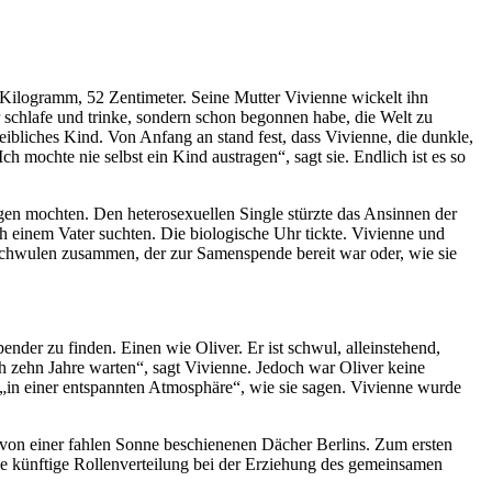
 Kilogramm, 52 Zentimeter. Seine Mutter Vivienne wickelt ihn
r schlafe und trinke, sondern schon begonnen habe, die Welt zu
eibliches Kind. Von Anfang an stand fest, dass Vivienne, die dunkle,
h mochte nie selbst ein Kind austragen“, sagt sie. Endlich ist es so
gen mochten. Den heterosexuellen Single stürzte das Ansinnen der
ch einem Vater suchten. Die biologische Uhr tickte. Vivienne und
n Schwulen zusammen, der zur Samenspende bereit war oder, wie sie
ender zu finden. Einen wie Oliver. Er ist schwul, alleinstehend,
och zehn Jahre warten“, sagt Vivienne. Jedoch war Oliver keine
„in einer entspannten Atmosphäre“, wie sie sagen. Vivienne wurde
e von einer fahlen Sonne beschienenen Dächer Berlins. Zum ersten
die künftige Rollenverteilung bei der Erziehung des gemeinsamen