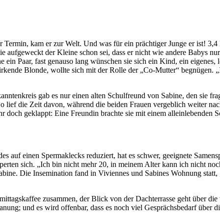
Termin, kam er zur Welt. Und was für ein prächtiger Junge er ist! 3,4
 wie aufgeweckt der Kleine schon sei, dass er nicht wie andere Babys nu
 ein Paar, fast genauso lang wünschen sie sich ein Kind, ein eigenes, l
irkende Blonde, wollte sich mit der Rolle der „Co-Mutter“ begnügen. „Ic
ntenkreis gab es nur einen alten Schulfreund von Sabine, den sie fra
So lief die Zeit davon, während die beiden Frauen vergeblich weiter na
Jahr doch geklappt: Eine Freundin brachte sie mit einem alleinlebende
des auf einen Spermaklecks reduziert, hat es schwer, geeignete Samensp
nupperten sich. „Ich bin nicht mehr 20, in meinem Alter kann ich nicht n
abine. Die Insemination fand in Viviennes und Sabines Wohnung statt, 
chmittagskaffee zusammen, der Blick von der Dachterrasse geht über di
lanung; und es wird offenbar, dass es noch viel Gesprächsbedarf über 