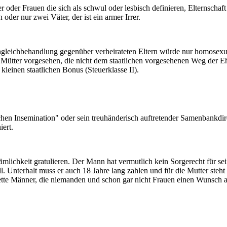
 oder Frauen die sich als schwul oder lesbisch definieren, Elternscha
oder nur zwei Väter, der ist ein armer Irrer.
Ungleichbehandlung gegenüber verheirateten Eltern würde nur homosexuel
nd Mütter vorgesehen, die nicht dem staatlichen vorgesehenen Weg der 
kleinen staatlichen Bonus (Steuerklasse II).
chen Insemination" oder sein treuhänderisch auftretender Samenbankdi
iert.
lichkeit gratulieren. Der Mann hat vermutlich kein Sorgerecht für sein
. Unterhalt muss er auch 18 Jahre lang zahlen und für die Mutter steht 
d nette Männer, die niemanden und schon gar nicht Frauen einen Wunsch