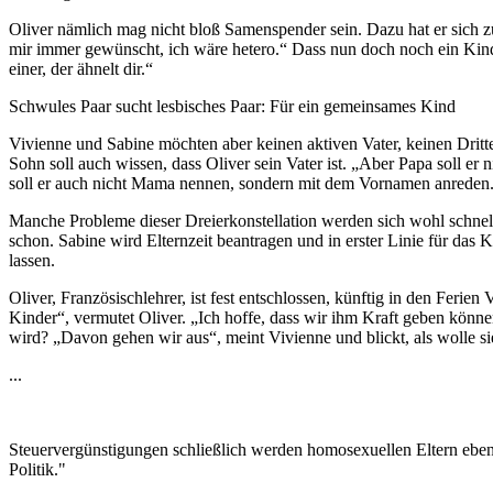
Oliver nämlich mag nicht bloß Samenspender sein. Dazu hat er sich z
mir immer gewünscht, ich wäre hetero.“ Dass nun doch noch ein Kind 
einer, der ähnelt dir.“
Schwules Paar sucht lesbisches Paar: Für ein gemeinsames Kind
Vivienne und Sabine möchten aber keinen aktiven Vater, keinen Dritt
Sohn soll auch wissen, dass Oliver sein Vater ist. „Aber Papa soll er
soll er auch nicht Mama nennen, sondern mit dem Vornamen anreden
Manche Probleme dieser Dreierkonstellation werden sich wohl schnell
schon. Sabine wird Elternzeit beantragen und in erster Linie für da
lassen.
Oliver, Französischlehrer, ist fest entschlossen, künftig in den Ferie
Kinder“, vermutet Oliver. „Ich hoffe, dass wir ihm Kraft geben könne
wird? „Davon gehen wir aus“, meint Vivienne und blickt, als wolle sie 
...
Steuervergünstigungen schließlich werden homosexuellen Eltern ebenfa
Politik."