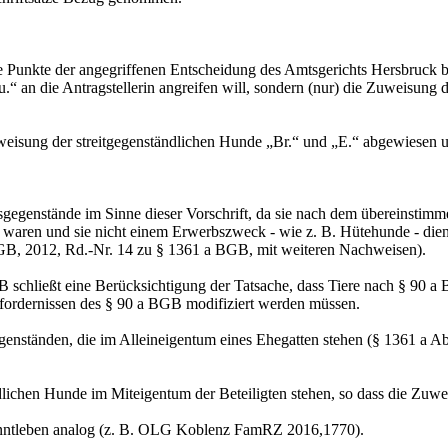
 Punkte der angegriffenen Entscheidung des Amtsgerichts Hersbruck be
 an die Antragstellerin angreifen will, sondern (nur) die Zuweisung 
eisung der streitgegenständlichen Hunde „Br.“ und „E.“ abgewiesen u
egenstände im Sinne dieser Vorschrift, da sie nach dem übereinstimme
 waren und sie nicht einem Erwerbszweck - wie z. B. Hütehunde - dien
BGB, 2012, Rd.-Nr. 14 zu § 1361 a BGB, mit weiteren Nachweisen).
schließt eine Berücksichtigung der Tatsache, dass Tiere nach § 90 a 
fordernissen des § 90 a BGB modifiziert werden müssen.
genständen, die im Alleineigentum eines Ehegatten stehen (§ 1361 a A
ndlichen Hunde im Miteigentum der Beteiligten stehen, so dass die Zuw
enntleben analog (z. B. OLG Koblenz FamRZ 2016,1770).