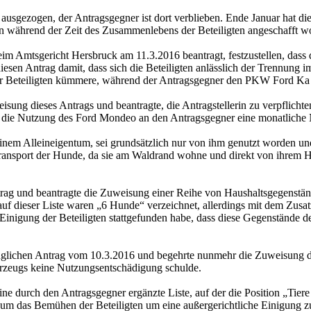
ausgezogen, der Antragsgegner ist dort verblieben. Ende Januar hat die
en während der Zeit des Zusammenlebens der Beteiligten angeschafft 
im Amtsgericht Hersbruck am 11.3.2016 beantragt, festzustellen, dass di
en Antrag damit, dass sich die Beteiligten anlässlich der Trennung im
er Beteiligten kümmere, während der Antragsgegner den PKW Ford Ka -
isung dieses Antrags und beantragte, die Antragstellerin zu verpflich
 für die Nutzung des Ford Mondeo an den Antragsgegner eine monatlich
seinem Alleineigentum, sei grundsätzlich nur von ihm genutzt worden un
n Transport der Hunde, da sie am Waldrand wohne und direkt von ihrem
ntrag und beantragte die Zuweisung einer Reihe von Haushaltsgegenständ
uf dieser Liste waren „6 Hunde“ verzeichnet, allerdings mit dem Zusatz
Einigung der Beteiligten stattgefunden habe, dass diese Gegenstände de
prünglichen Antrag vom 10.3.2016 und begehrte nunmehr die Zuweisung
Fahrzeugs keine Nutzungsentschädigung schulde.
ne durch den Antragsgegner ergänzte Liste, auf der die Position „Tiere
, um das Bemühen der Beteiligten um eine außergerichtliche Einigung z