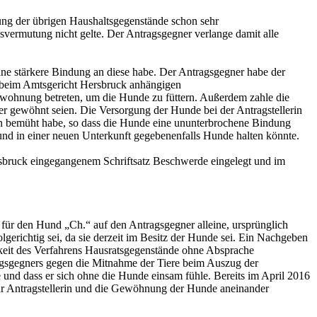
ilung der übrigen Haushaltsgegenstände schon sehr
vermutung nicht gelte. Der Antragsgegner verlange damit alle
ine stärkere Bindung an diese habe. Der Antragsgegner habe der
s beim Amtsgericht Hersbruck anhängigen
ewohnung betreten, um die Hunde zu füttern. Außerdem zahle die
der gewöhnt seien. Die Versorgung der Hunde bei der Antragstellerin
den bemüht habe, so dass die Hunde eine ununterbrochene Bindung
 und in einer neuen Unterkunft gegebenenfalls Hunde halten könnte.
sbruck eingegangenem Schriftsatz Beschwerde eingelegt und im
ag für den Hund „Ch.“ auf den Antragsgegner alleine, ursprünglich
olgerichtig sei, da sie derzeit im Besitz der Hunde sei. Ein Nachgeben
gigkeit des Verfahrens Hausratsgegenstände ohne Absprache
agsgegners gegen die Mitnahme der Tiere beim Auszug der
e und dass er sich ohne die Hunde einsam fühle. Bereits im April 2016
ur Antragstellerin und die Gewöhnung der Hunde aneinander