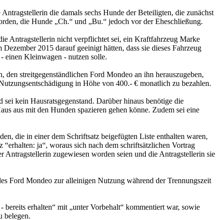
 Antragstellerin die damals sechs Hunde der Beteiligten, die zunächst
worden, die Hunde „Ch.“ und „Bu.“ jedoch vor der Eheschließung.
e Antragstellerin nicht verpflichtet sei, ein Kraftfahrzeug Marke
 Dezember 2015 darauf geeinigt hätten, dass sie dieses Fahrzeug
 einen Kleinwagen - nutzen solle.
ten, den streitgegenständlichen Ford Mondeo an ihn herauszugeben,
e Nutzungsentschädigung in Höhe von 400.- € monatlich zu bezahlen.
d sei kein Hausratsgegenstand. Darüber hinaus benötige die
 Haus aus mit den Hunden spazieren gehen könne. Zudem sei eine
en, die in einer dem Schriftsatz beigefügten Liste enthalten waren,
 “erhalten: ja“, woraus sich nach dem schriftsätzlichen Vortrag
r Antragstellerin zugewiesen worden seien und die Antragstellerin sie
 des Ford Mondeo zur alleinigen Nutzung während der Trennungszeit
 - bereits erhalten“ mit „unter Vorbehalt“ kommentiert war, sowie
u belegen.