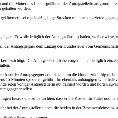
n und die Mutter des Lebensgefährten der Antragstellerin aufgrund ihr
n gehalten würden.
ekümmert, sei regelmäßig lange Strecken mit ihnen spazieren gegang
gelegen. Er wolle lediglich der Antragstellerin schaden, weil er wisse,
eil der Antragsgegner dem Einzug der Hundesteuer vom Gemeinschaftsk
 berücksichtigt. Die Antragstellerin habe vorgerichtlich lediglich ei
alten.
en habe der Antragsgegner erklärt, sich um die Hunde zukünftig nich
ens 15 Minuten spazieren geführt. Im ebenfalls anhängigen Unterhaltsve
nde seien von der Antragstellerin gut trainiert worden und hörten zuver
ntragsgegner selbst.
agen lasse, stehe zu befürchten, dass er die Kosten für Futter und ti
hr bei der Antragstellerin noch die beiden in der Beschwerdeinstanz 
Schriftsätze Bezug genommen.