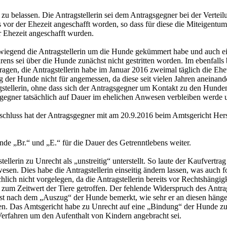
in zu belassen. Die Antragstellerin sei dem Antragsgegner bei der Verte
or der Ehezeit angeschafft worden, so dass für diese die Miteigentums
r Ehezeit angeschafft wurden.
erwiegend die Antragstellerin um die Hunde gekümmert habe und auch e
ns sei über die Hunde zunächst nicht gestritten worden. Im ebenfall
gen, die Antragstellerin habe im Januar 2016 zweimal täglich die Eh
g der Hunde nicht für angemessen, da diese seit vielen Jahren aneinan
ragstellerin, ohne dass sich der Antragsgegner um Kontakt zu den Hun
ragsgegner tatsächlich auf Dauer im ehelichen Anwesen verbleiben werde
schluss hat der Antragsgegner mit am 20.9.2016 beim Amtsgericht Her
de „Br.“ und „E.“ für die Dauer des Getrenntlebens weiter.
llerin zu Unrecht als „unstreitig“ unterstellt. So laute der Kaufvertr
esen. Dies habe die Antragstellerin einseitig ändern lassen, was auch f
ächlich nicht vorgelegen, da die Antragstellerin bereits vor Rechtshän
zum Zeitwert der Tiere getroffen. Der fehlende Widerspruch des Antr
 erst nach dem „Auszug“ der Hunde bemerkt, wie sehr er an diesen häng
en. Das Amtsgericht habe zu Unrecht auf eine „Bindung“ der Hunde z
n Verfahren um den Aufenthalt von Kindern angebracht sei.