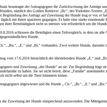
satz beantragte der Antragsgegner die Zurückweisung der Anträge aus
en, nämlich des Golden Retriever „Br.“, des Yorkshire-Terriers „E.“
 Begründung des Antrags auf Zuweisung der Hunde trug er vor, er habe s
lich mit ihnen spazieren gegangen. Er habe eine starke emotionale B
en ihrer Berufstätigkeit nicht so intensiv wie erforderlich um die Hu
2016 schlossen die Beteiligten einen Teilvergleich, in dem sie alle As
itgegenständlichen Hunde.
„Ch.“, „Bu.“, „E.“ und „Br.“ vorhanden. Zwei weitere Hunde, darunter d
rag vom 17.6.2016 hinsichtlich der überlebenden Hunde „E.“ und „Br.
gsgegners und Zuweisung „der Hunde“ an sie. Zur Begründung trägt sie
defamilie zu haben. Sie sei nicht bereit, diese „Familie“ auseinander
gkeit nicht selbst um die Tiere kümmern könne.
ragsgegners abgewiesen und die Hunde „ Ch.“, „Br.“, „E.“ und „Bu.“ 
für die Zuweisung der Hunde entsprechend anzuwenden. Die Miteigen