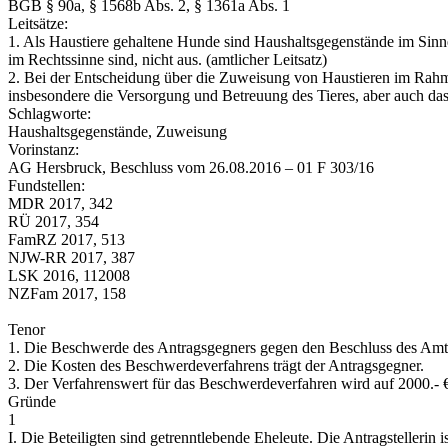
BGB § 90a, § 1568b Abs. 2, § 1361a Abs. 1
Leitsätze:
1. Als Haustiere gehaltene Hunde sind Haushaltsgegenstände im Sin
im Rechtssinne sind, nicht aus. (amtlicher Leitsatz)
2. Bei der Entscheidung über die Zuweisung von Haustieren im Rahmen
insbesondere die Versorgung und Betreuung des Tieres, aber auch das
Schlagworte:
Haushaltsgegenstände, Zuweisung
Vorinstanz:
AG Hersbruck, Beschluss vom 26.08.2016 – 01 F 303/16
Fundstellen:
MDR 2017, 342
RÜ 2017, 354
FamRZ 2017, 513
NJW-RR 2017, 387
LSK 2016, 112008
NZFam 2017, 158
Tenor
1. Die Beschwerde des Antragsgegners gegen den Beschluss des Amts
2. Die Kosten des Beschwerdeverfahrens trägt der Antragsgegner.
3. Der Verfahrenswert für das Beschwerdeverfahren wird auf 2000.- € 
Gründe
1
I. Die Beteiligten sind getrenntlebende Eheleute. Die Antragstellerin 