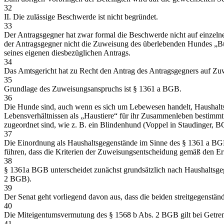
32
II. Die zulässige Beschwerde ist nicht begründet.
33
Der Antragsgegner hat zwar formal die Beschwerde nicht auf einzelne
der Antragsgegner nicht die Zuweisung des überlebenden Hundes „Bu.“
seines eigenen diesbezüglichen Antrags.
34
Das Amtsgericht hat zu Recht den Antrag des Antragsgegners auf Zuw
35
Grundlage des Zuweisungsanspruchs ist § 1361 a BGB.
36
Die Hunde sind, auch wenn es sich um Lebewesen handelt, Haushaltsg
Lebensverhältnissen als „Haustiere“ für ihr Zusammenleben bestimmt
zugeordnet sind, wie z. B. ein Blindenhund (Voppel in Staudinger, 
37
Die Einordnung als Haushaltsgegenstände im Sinne des § 1361 a BGB 
führen, dass die Kriterien der Zuweisungsentscheidung gemäß den Er
38
§ 1361a BGB unterscheidet zunächst grundsätzlich nach Haushaltsge
2 BGB).
39
Der Senat geht vorliegend davon aus, dass die beiden streitgegenstä
40
Die Miteigentumsvermutung des § 1568 b Abs. 2 BGB gilt bei Getr
41