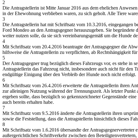
2
Die Antragstellerin ist Mitte Januar 2016 aus dem ehelichen Anwesen 
in der Ehewohnung verblieben waren, zu sich geholt. Alle Tiere war
3
Die Antragstellerin hat mit Schriftsatz vom 10.3.2016, eingegangen be
Ford Mondeo an den Antragsgegner herauszugeben. Sie begründete dies
weiter nutzen solle, da sie sich vereinbarungsgemäß um die Hunde d
4
Mit Schriftsatz vom 20.4.2016 beantragte der Antragsgegner die Abwe
hilfsweise die Antragstellerin zu verpflichten, ab Rechtshängigkeit
5
Der Antragsgegner trug bezüglich dieses Fahrzeugs vor, es stehe in 
Antragstellerin das Fahrzeug nicht, insbesondere auch nicht für de
endgültige Einigung über den Verbleib der Hunde noch nicht erfolgt.
6
Mit Schriftsatz vom 26.4.2016 erweiterte die Antragstellerin ihren A
zur alleinigen Nutzung während der Trennungszeit. Als letzter Punkt a
ergeben sollte, dass bezüglich so gekennzeichneter Gegenstände eine 
auch bereits erhalten habe.
7
Mit Schriftsatz vom 9.5.2016 änderte die Antragstellerin ihren urs
sowie die Feststellung, dass die Antragstellerin hinsichtlich dieses 
8
Mit Schriftsatz vom 1.6.2016 übersandte der Antragsgegnervertreter ei
außergerichtlichen Schriftverkehr zwischen den Beteiligtenvertretern