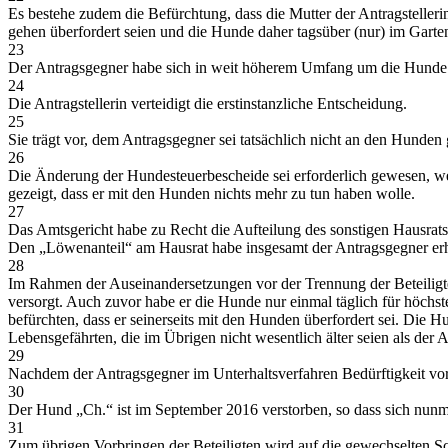
Es bestehe zudem die Befürchtung, dass die Mutter der Antragstelleri
gehen überfordert seien und die Hunde daher tagsüber (nur) im Garte
23
Der Antragsgegner habe sich in weit höherem Umfang um die Hunde g
24
Die Antragstellerin verteidigt die erstinstanzliche Entscheidung.
25
Sie trägt vor, dem Antragsgegner sei tatsächlich nicht an den Hunden 
26
Die Änderung der Hundesteuerbescheide sei erforderlich gewesen, w
gezeigt, dass er mit den Hunden nichts mehr zu tun haben wolle.
27
Das Amtsgericht habe zu Recht die Aufteilung des sonstigen Hausrats
Den „Löwenanteil“ am Hausrat habe insgesamt der Antragsgegner erh
28
Im Rahmen der Auseinandersetzungen vor der Trennung der Beteiligt
versorgt. Auch zuvor habe er die Hunde nur einmal täglich für höchst
befürchten, dass er seinerseits mit den Hunden überfordert sei. Die Hu
Lebensgefährten, die im Übrigen nicht wesentlich älter seien als der A
29
Nachdem der Antragsgegner im Unterhaltsverfahren Bedürftigkeit vortr
30
Der Hund „Ch.“ ist im September 2016 verstorben, so dass sich nunme
31
Zum übrigen Vorbringen der Beteiligten wird auf die gewechselten 