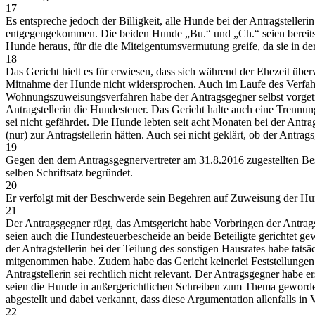
17
Es entspreche jedoch der Billigkeit, alle Hunde bei der Antragsteller
entgegengekommen. Die beiden Hunde „Bu.“ und „Ch.“ seien bereits v
Hunde heraus, für die die Miteigentumsvermutung greife, da sie in de
18
Das Gericht hielt es für erwiesen, dass sich während der Ehezeit üb
Mitnahme der Hunde nicht widersprochen. Auch im Laufe des Verfahre
Wohnungszuweisungsverfahren habe der Antragsgegner selbst vorgetra
Antragstellerin die Hundesteuer. Das Gericht halte auch eine Trennun
sei nicht gefährdet. Die Hunde lebten seit acht Monaten bei der Ant
(nur) zur Antragstellerin hätten. Auch sei nicht geklärt, ob der Ant
19
Gegen den dem Antragsgegnervertreter am 31.8.2016 zugestellten Be
selben Schriftsatz begründet.
20
Er verfolgt mit der Beschwerde sein Begehren auf Zuweisung der Hun
21
Der Antragsgegner rügt, das Amtsgericht habe Vorbringen der Antragste
seien auch die Hundesteuerbescheide an beide Beteiligte gerichtet gew
der Antragstellerin bei der Teilung des sonstigen Hausrates habe tats
mitgenommen habe. Zudem habe das Gericht keinerlei Feststellungen 
Antragstellerin sei rechtlich nicht relevant. Der Antragsgegner habe
seien die Hunde in außergerichtlichen Schreiben zum Thema geword
abgestellt und dabei verkannt, dass diese Argumentation allenfalls i
22