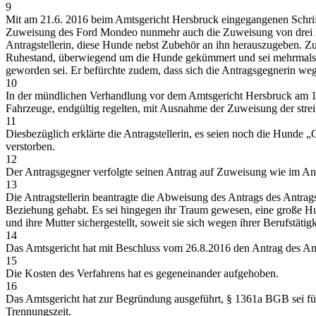
9
Mit am 21.6. 2016 beim Amtsgericht Hersbruck eingegangenen Schrift
Zuweisung des Ford Mondeo nunmehr auch die Zuweisung von drei Hund
Antragstellerin, diese Hunde nebst Zubehör an ihn herauszugeben. Zur
Ruhestand, überwiegend um die Hunde gekümmert und sei mehrmals täg
geworden sei. Er befürchte zudem, dass sich die Antragsgegnerin weg
10
In der mündlichen Verhandlung vor dem Amtsgericht Hersbruck am 10.8.
Fahrzeuge, endgültig regelten, mit Ausnahme der Zuweisung der stre
11
Diesbezüglich erklärte die Antragstellerin, es seien noch die Hunde 
verstorben.
12
Der Antragsgegner verfolgte seinen Antrag auf Zuweisung wie im Ant
13
Die Antragstellerin beantragte die Abweisung des Antrags des Antra
Beziehung gehabt. Es sei hingegen ihr Traum gewesen, eine große Hun
und ihre Mutter sichergestellt, soweit sie sich wegen ihrer Berufstäti
14
Das Amtsgericht hat mit Beschluss vom 26.8.2016 den Antrag des Ant
15
Die Kosten des Verfahrens hat es gegeneinander aufgehoben.
16
Das Amtsgericht hat zur Begründung ausgeführt, § 1361a BGB sei 
Trennungszeit.