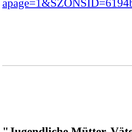
apage=1&SZONSID=6194b8
"Jugendliche Mütter, Väte