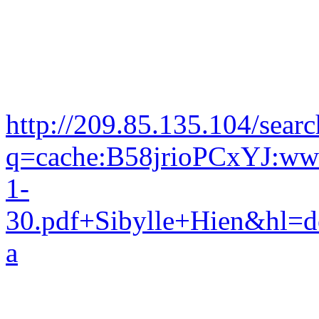
http://209.85.135.104/searc
q=cache:B58jrioPCxYJ:www
1-
30.pdf+Sibylle+Hien&hl=d
a