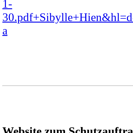
1-
30.pdf+Sibylle+Hien&hl=d
a
Website zum Schutzauftrag