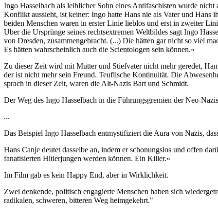
Ingo Hasselbach als leiblicher Sohn eines Antifaschisten wurde nicht
Konflikt aussieht, ist keiner: Ingo hatte Hans nie als Vater und Hans i
beiden Menschen waren in erster Linie lieblos und erst in zweiter Li
Uber die Ursprünge seines rechtsextremen Weltbildes sagt Ingo Hass
von Dresden, zusammengebracht. (...) Die hätten gar nicht so viel ma
Es hätten wahrscheinlich auch die Scientologen sein können.«
Zu dieser Zeit wird mit Mutter und Stiefvater nicht mehr geredet, H
der ist nicht mehr sein Freund. Teuflische Kontinuität. Die Abwesenhe
sprach in dieser Zeit, waren die Alt-Nazis Bart und Schmidt.
Der Weg des Ingo Hasselbach in die Führungsgremien der Neo-Naziszen
...
Das Beispiel Ingo Hasselbach entmystifiziert die Aura von Nazis, dass
Hans Canje deutet dasselbe an, indem er schonungslos und offen darüb
fanatisierten Hitlerjungen werden können. Ein Killer.«
Im Film gab es kein Happy End, aber in Wirklichkeit.
Zwei denkende, politisch engagierte Menschen haben sich wiedergetr
radikalen, schweren, bitteren Weg heimgekehrt."