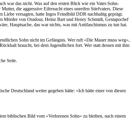
fach war das nicht. Was auf den ersten Blick wie ein Vater-Sohn-
 Mutter, die aggressive Eifersucht eines unreifen Stiefvaters. Diese
hm Liebe versagten, hatte Ingos Feindbild DDR nachhaltig geprägt.
 dem Mörder von Oradour, Heinz Bart und Henry Schmidt, Gestapochef
äre, Hauptsache, das war nichts, was mit Antifaschismus zu tun hat.
jugendlichen Sohn nicht im Gefängnis. Wer ruft »Die Mauer muss weg«,
 Rückhalt braucht, bei dem Jugendlichen fort. Wer statt dessen mit ihm
he Seite.
ische Deutschland weiter gegeben hätte: »Ich hätte einer von diesen
 dem biblischen Bild vom »Verlorenen Sohn« zu bleiben, nach einem