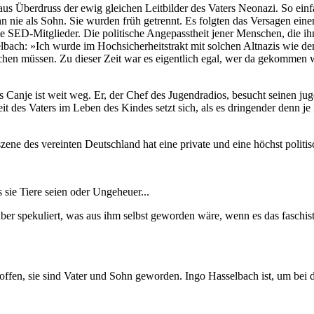
 aus Überdruss der ewig gleichen Leitbilder des Vaters Neonazi. So ein
hn nie als Sohn. Sie wurden früh getrennt. Es folgten das Versagen einer
nie SED-Mitglieder. Die politische Angepasstheit jener Menschen, die i
elbach: »Ich wurde im Hochsicherheitstrakt mit solchen Altnazis wie
chen müssen. Zu dieser Zeit war es eigentlich egal, wer da gekommen w
ans Canje ist weit weg. Er, der Chef des Jugendradios, besucht seinen 
it des Vaters im Leben des Kindes setzt sich, als es dringender denn je
e des vereinten Deutschland hat eine private und eine höchst politisc
 sie Tiere seien oder Ungeheuer...
er spekuliert, was aus ihm selbst geworden wäre, wenn es das faschist
offen, sie sind Vater und Sohn geworden. Ingo Hasselbach ist, um bei