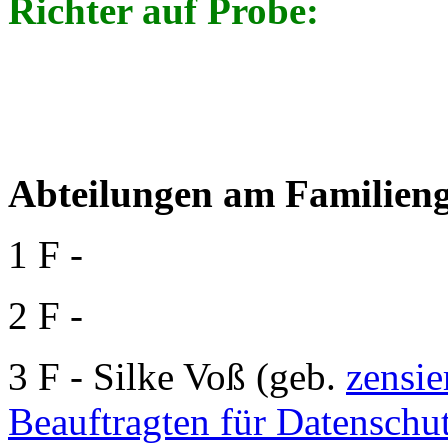
Richter auf Probe:
Abteilungen am Familieng
1 F -
2 F -
3 F - Silke Voß (geb.
zensie
Beauftragten für Datenschu