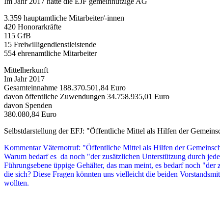
Im Jahr 2017 hatte die EJF gemeinnützige AG
3.359 hauptamtliche Mitarbeiter/-innen
420 Honorarkräfte
115 GfB
15 Freiwilligendienstleistende
554 ehrenamtliche Mitarbeiter
Mittelherkunft
Im Jahr 2017
Gesamteinnahme 188.370.501,84 Euro
davon öffentliche Zuwendungen 34.758.935,01 Euro
davon Spenden
380.080,84 Euro
Selbstdarstellung der EFJ: "Öffentliche Mittel als Hilfen der Gemeinsc
Kommentar Väternotruf: "Öffentliche Mittel als Hilfen der Gemeinscha
Warum bedarf es da noch "der zusätzlichen Unterstützung durch jeden
Führungsebene üppige Gehälter, das man meint, es bedarf noch "der
die sich? Diese Fragen könnten uns vielleicht die beiden Vorstandsm
wollten.