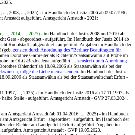
6.2025.
, ..., 2008, ..., 2025) - im Handbuch der Justiz 2006 ab 09.07.1996
 Arnstadt aufgeführt. Amtsgericht Arnstadt - 2021:
..., 2014, ..., 2025) - i
m Handbuch der Justiz 2008 und 2010 ab
cht Gera - abgeordnet - aufgeführt. Im Handbuch der Justiz 2014 ab
icht Rudolstadt - abgeordnet - aufgeführt. Angaben im Handbuch der
f (geb.
zensiert durch Anordnung des "Berliner Beauftragten für
Namen Dorothee Garnreiter als Richterin/Staatsanwältin auf Probe im
robe im OLG-Bezirk Jena aufgeführt. ...
zensiert durch Anordnung
rothee Ohlendorf ab 18.09.2006 als Staatsanwältin als bei der
ckwunsch, möge die Liebe niemals enden.
Im Handbuch der Justiz
.09.2006 als Staatsanwältin als bei der Staatsanwaltschaft Erfurt -
11.1997, ..., 2025) - im Handbuch der Justiz 2016 ab 17.11.1997 als
 halbe Stelle - aufgeführt. Amtsgericht Arnstadt - GVP 27.03.2024,
r am Amtsgericht Arnstadt
(ab 01.04.2016, ..., 2025) - im Handbuch
 am Amtsgericht Erfurt - abgeordnet - aufgeführt. Im Handbuch der
itzender Richter am Landgericht Erfurt aufgeführt. Angaben im
t aufgeführt. Amtsgericht Arnstadt - GVP 19.05.2023.