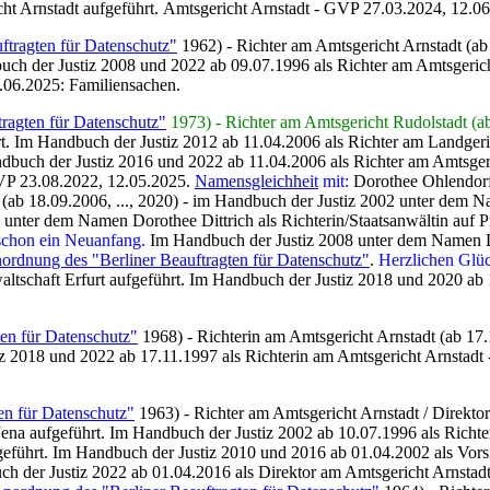
ht Arnstadt aufgeführt. Amtsgericht Arnstadt - GVP 27.03.2024, 12.0
ftragten für Datenschutz"
1962) - Richter am Amtsgericht Arnstadt (ab 
ch der Justiz 2008 und 2022 ab 09.07.1996 als Richter am Amtsgericht
.06.2025: Familiensachen.
tragten für Datenschutz"
1973) - Richter am Amtsgericht Rudolstadt (ab , 
rt. Im Handbuch der Justiz 2012 ab 11.04.2006 als Richter am Landgeri
ndbuch der Justiz 2016 und 2022 ab 11.04.2006 als Richter am Amtsger
 GVP 23.08.2022, 12.05.2025.
Namensgleichheit
mit:
Dorothee Ohlendor
t (ab 18.09.2006, ..., 2020) - im Handbuch der Justiz 2002 unter dem 
nter dem Namen Dorothee Dittrich als Richterin/Staatsanwältin auf P
 schon ein Neuanfang.
Im Handbuch der Justiz 2008 unter dem Namen Do
nordnung des "Berliner Beauftragten für Datenschutz"
.
Herzlichen Glü
ltschaft Erfurt aufgeführt. Im Handbuch der Justiz 2018 und 2020 ab 18
ten für Datenschutz"
1968) - Richterin am Amtsgericht Arnstadt (ab 17.
z 2018 und 2022 ab 17.11.1997 als Richterin am Amtsgericht Arnstadt -
en für Datenschutz"
1963) - Richter am Amtsgericht Arnstadt / Direkto
ena aufgeführt. I
m Handbuch der Justiz 2002 ab 10.07.1996 als Richter
fgeführt. Im Handbuch der Justiz 2010 und 2016
ab
01.04.2002 als Vors
uch der Justiz 2022 ab
01.04.2016
als Direktor am Amtsgericht Arnstad