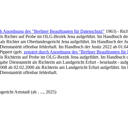
ch Anordnung des "Berliner Beauftragten für Datenschutz"
1963) - Rich
als Richter auf Probe im OLG-Bezirk Jena aufgeführt. I
m Handbuch der 
als Richter am Oberlandesgericht Jena aufgeführt. Im Handbuch der J
ienstantritt offenbar fehlerhaft. Im Handbuch der Justiz 2022 ab
01.0
Pippert (geb.
zensiert durch Anordnung des "Berliner Beauftragten für
als Richterin auf Probe im OLG-Bezirk Jena aufgeführt. Im Handbuch de
be Dienstantritt als Richterin am Landgericht Erfurt - beurlaubt - auf
2008 ab 02.02.2000 als Richterin am Landgericht Erfurt aufgeführt. I
enstantritt offenbar fehlerhaft.
ericht Arnstadt (ab , ..., 2025)