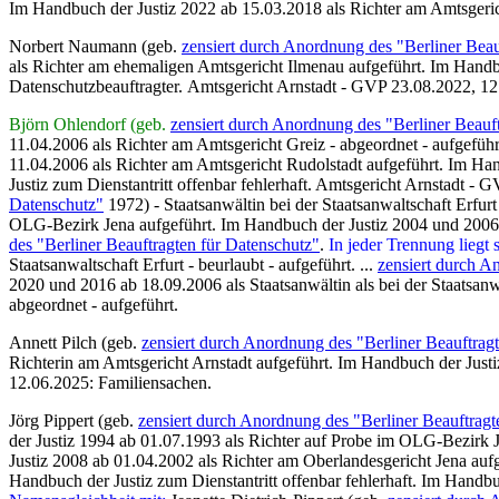
Im Handbuch der Justiz 2022 ab 15.03.2018 als Richter am Amtsgeric
Norbert Naumann (geb.
zensiert durch Anordnung des "Berliner Beau
als Richter am ehemaligen Amtsgericht Ilmenau aufgeführt. Im Handbu
Datenschutzbeauftragter. Amtsgericht Arnstadt - GVP 23.08.2022, 12
Björn Ohlendorf (geb.
zensiert durch Anordnung des "Berliner Beauf
11.04.2006 als Richter am Amtsgericht Greiz - abgeordnet - aufgefüh
11.04.2006 als Richter am Amtsgericht Rudolstadt aufgeführt. Im Ha
Justiz zum Dienstantritt offenbar fehlerhaft. Amtsgericht Arnstadt -
Datenschutz"
1972) - Staatsanwältin bei der Staatsanwaltschaft Erfur
OLG-Bezirk Jena aufgeführt. Im Handbuch der Justiz 2004 und 2006 u
des "Berliner Beauftragten für Datenschutz"
.
In jeder Trennung liegt
Staatsanwaltschaft Erfurt - beurlaubt - aufgeführt. ...
zensiert durch A
2020 und 2016 ab 18.09.2006 als Staatsanwältin als bei der Staatsanwa
abgeordnet - aufgeführt.
Annett Pilch (geb.
zensiert durch Anordnung des "Berliner Beauftrag
Richterin am Amtsgericht Arnstadt aufgeführt. Im Handbuch der Justi
12.06.2025: Familiensachen.
Jörg Pippert (geb.
zensiert durch Anordnung des "Berliner Beauftragt
der Justiz 1994 ab 01.07.1993 als Richter auf Probe im OLG-Bezirk J
Justiz 2008
ab
01.04.2002 als Richter am Oberlandesgericht Jena au
Handbuch der Justiz zum Dienstantritt offenbar fehlerhaft. Im Handb