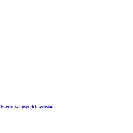
cht-erfurt/amtsgericht-arnstadt