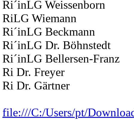
Ri´inLG Weissenborn
RiLG Wiemann
Ri´inLG Beckmann
Ri´inLG Dr. Böhnstedt
Ri´inLG Bellersen-Franz
Ri Dr. Freyer
Ri Dr. Gärtner
file:///C:/Users/pt/Downlo