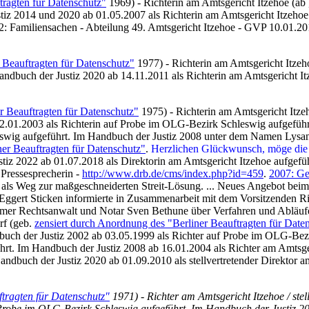
tragten für Datenschutz"
1969) - Richterin am Amtsgericht Itzehoe (ab ,
tiz 2014 und 2020 ab 01.05.2007 als Richterin am Amtsgericht Itzehoe
 Familiensachen - Abteilung 49. Amtsgericht Itzehoe - GVP 10.01.201
 Beauftragten für Datenschutz"
1977) - Richterin am Amtsgericht Itzeho
ndbuch der Justiz 2020 ab 14.11.2011 als Richterin am Amtsgericht It
r Beauftragten für Datenschutz"
1975) - Richterin am Amtsgericht Itzeh
2.01.2003 als Richterin auf Probe im OLG-Bezirk Schleswig aufgefüh
eswig aufgeführt. Im Handbuch der Justiz 2008 unter dem Namen Lysa
ner Beauftragten für Datenschutz"
.
Herzlichen Glückwunsch, möge die 
tiz 2022 ab 01.07.2018 als Direktorin am Amtsgericht Itzehoe aufgefüh
 Pressesprecherin -
http://www.drb.de/cms/index.php?id=459
.
2007: Ge
 als Weg zur maßgeschneiderten Streit-Lösung. ... Neues Angebot beim
Eggert Sticken informierte in Zusammenarbeit mit dem Vorsitzenden Ri
er Rechtsanwalt und Notar Sven Bethune über Verfahren und Abläufe.
f (geb.
zensiert durch Anordnung des "Berliner Beauftragten für Date
ndbuch der Justiz 2002 ab 03.05.1999 als Richter auf Probe im OLG-Bez
ührt. Im Handbuch der Justiz 2008 ab 16.01.2004 als Richter am Amtsg
 Handbuch der Justiz 2020 ab 01.09.2010 als stellvertretender Direktor
ftragten für Datenschutz"
1971) - Richter am Amtsgericht Itzehoe / stel
Probe im OLG-Bezirk Schleswig aufgeführt. Im Handbuch der Justiz 20