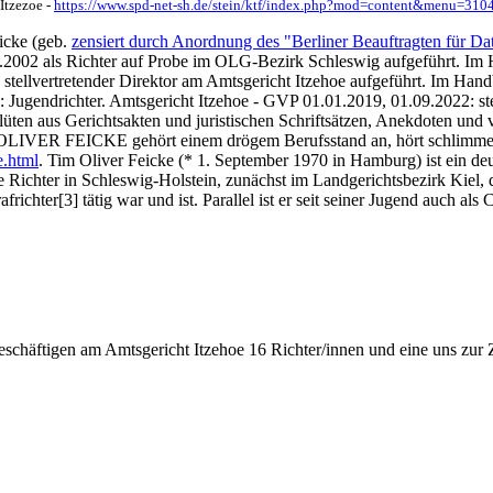
 Itzezoe -
https://www.spd-net-sh.de/stein/ktf/index.php?mod=content&menu=31
icke (geb.
zensiert durch Anordnung des "Berliner Beauftragten für Da
01.2002 als Richter auf Probe im OLG-Bezirk Schleswig aufgeführt. Im
 stellvertretender Direktor am Amtsgericht Itzehoe aufgeführt. Im Han
Jugendrichter. Amtsgericht Itzehoe - GVP 01.01.2019, 01.09.2022: stel
üten aus Gerichtsakten und juristischen Schriftsätzen, Anekdoten und 
M OLIVER FEICKE gehört einem drögem Berufsstand an, hört schlimme 
e.html
. Tim Oliver Feicke (* 1. September 1970 in Hamburg) ist ein de
 Richter in Schleswig-Holstein, zunächst im Landgerichtsbezirk Kiel,
hter[3] tätig war und ist. Parallel ist er seit seiner Jugend auch als Car
chäftigen am Amtsgericht Itzehoe 16 Richter/innen und eine uns zur 