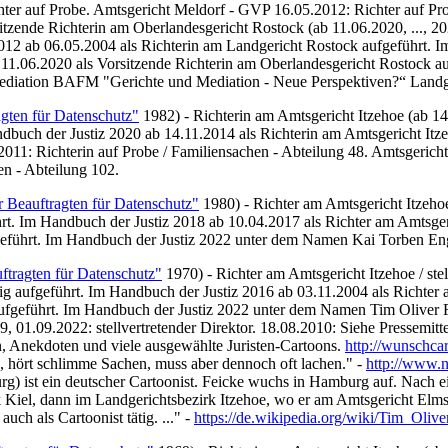
ter auf Probe. Amtsgericht Meldorf - GVP 16.05.2012: Richter auf Pr
itzende Richterin am Oberlandesgericht Rostock (ab 11.06.2020, ..., 20
2012 ab
06.05.2004
als Richterin am Landgericht Rostock aufgeführt. 
11.06.2020 als Vorsitzende Richterin am Oberlandesgericht Rostock a
ediation BAFM "Gerichte und Mediation - Neue Perspektiven?“ Landge
agten für Datenschutz"
1982) - Richterin am Amtsgericht Itzehoe (ab 14
dbuch der Justiz 2020 ab 14.11.2014 als Richterin am Amtsgericht It
011: Richterin auf Probe / Familiensachen - Abteilung 48. Amtsgericht
n - Abteilung 102.
r Beauftragten für Datenschutz"
1980) - Richter am Amtsgericht Itzehoe
rt. Im Handbuch der Justiz 2018 ab 10.04.2017 als Richter am Amtsger
eführt. Im Handbuch der Justiz 2022 unter dem Namen Kai Torben Enge
ftragten für Datenschutz"
1970) - Richter am Amtsgericht Itzehoe / stel
g aufgeführt. Im Handbuch der Justiz 2016 ab 03.11.2004 als Richter
 aufgeführt. Im Handbuch der Justiz 2022 unter dem Namen Tim Oliver F
, 01.09.2022: stellvertretender Direktor. 18.08.2010: Siehe Pressemit
en, Anekdoten und viele ausgewählte Juristen-Cartoons.
http://wunschca
ört schlimme Sachen, muss aber dennoch oft lachen." -
http://www.ne
g) ist ein deutscher Cartoonist. Feicke wuchs in Hamburg auf. Nach e
 Kiel, dann im Landgerichtsbezirk Itzehoe, wo er am Amtsgericht Elms
 auch als Cartoonist tätig. ..." -
https://de.wikipedia.org/wiki/Tim_Oliv