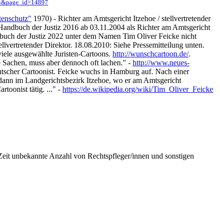
04&page_id=14897
tenschutz"
1970) - Richter am Amtsgericht Itzehoe / stellvertretender
 Handbuch der Justiz 2016 ab 03.11.2004 als Richter am Amtsgericht
dbuch der Justiz 2022 unter dem Namen Tim Oliver Feicke nicht
lvertretender Direktor. 18.08.2010: Siehe Pressemitteilung unten.
viele ausgewählte Juristen-Cartoons.
http://wunschcartoon.de/
.
Sachen, muss aber dennoch oft lachen." -
http://www.neues-
utscher Cartoonist. Feicke wuchs in Hamburg auf. Nach einer
 dann im Landgerichtsbezirk Itzehoe, wo er am Amtsgericht
toonist tätig. ..." -
https://de.wikipedia.org/wiki/Tim_Oliver_Feicke
Zeit unbekannte Anzahl von Rechtspfleger/innen und sonstigen