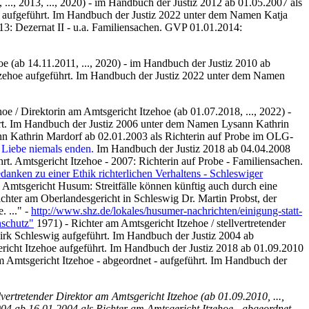
 ..., 2013, ..., 2020) - im Handbuch der Justiz 2012 ab 01.05.2007 als
 aufgeführt.
Im Handbuch der Justiz 2022 unter dem Namen Katja
3: Dezernat II - u.a. Familiensachen. GVP 01.01.2014:
e (ab 14.11.2011, ..., 2020) - im Handbuch der Justiz 2010 ab
zehoe aufgeführt.
Im Handbuch der Justiz 2022 unter dem Namen
oe / Direktorin am Amtsgericht Itzehoe (ab 01.07.2018, ..., 2022) -
rt. Im Handbuch der Justiz 2006 unter dem Namen Lysann Kathrin
nn Kathrin Mardorf ab 02.01.2003 als Richterin auf Probe im OLG-
Liebe niemals enden.
Im Handbuch der Justiz 2018 ab 04.04.2008
rt. Amtsgericht Itzehoe - 2007: Richterin auf Probe - Familiensachen.
danken zu einer Ethik richterlichen Verhaltens - Schleswiger
 Amtsgericht Husum: Streitfälle können künftig auch durch eine
chter am Oberlandesgericht in Schleswig Dr. Martin Probst, der
 ..." -
http://www.shz.de/lokales/husumer-nachrichten/einigung-statt-
nschutz"
1971) - Richter am Amtsgericht Itzehoe / stellvertretender
irk Schleswig aufgeführt. Im Handbuch der Justiz 2004 ab
ericht Itzehoe aufgeführt. Im Handbuch der Justiz 2018 ab 01.09.2010
 am Amtsgericht Itzehoe - abgeordnet - aufgeführt. Im Handbuch der
lvertretender Direktor am Amtsgericht Itzehoe (ab 01.09.2010, ...,
04 ab 16.01.2004 als Richter am Amtsgericht Itzehoe - abgeordnet -