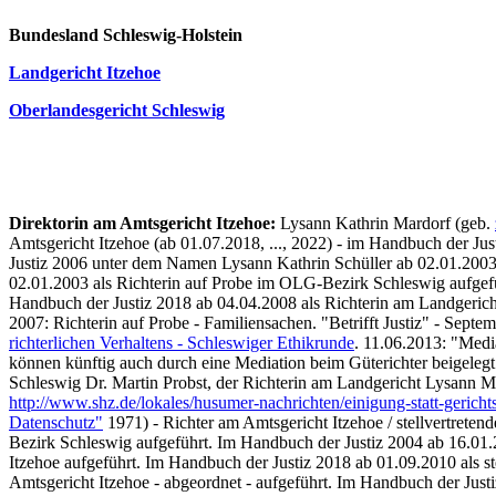
Bundesland Schleswig-Holstein
Landgericht Itzehoe
Oberlandesgericht Schleswig
Direktorin am Amtsgericht Itzehoe:
Lysann Kathrin Mardorf (geb.
Amtsgericht Itzehoe (ab 01.07.2018, ..., 2022) - im Handbuch der J
Justiz 2006 unter dem Namen Lysann Kathrin Schüller ab 02.01.2003
02.01.2003 als Richterin auf Probe im OLG-Bezirk Schleswig aufgefü
Handbuch der Justiz 2018 ab 04.04.2008 als Richterin am Landgericht
2007: Richterin auf Probe - Familiensachen. "Betrifft Justiz" - Septe
richterlichen Verhaltens - Schleswiger Ethikrunde
.
11.06.2013: "Media
können künftig auch durch eine Mediation beim Güterichter beigeleg
Schleswig Dr. Martin Probst, der Richterin am Landgericht Lysann M
http://www.shz.de/lokales/husumer-nachrichten/einigung-statt-gericht
Datenschutz"
1971) - Richter am Amtsgericht Itzehoe / stellvertreten
Bezirk Schleswig aufgeführt. Im Handbuch der Justiz 2004 ab 16.01.2
Itzehoe aufgeführt. Im Handbuch der Justiz 2018 ab 01.09.2010 als st
Amtsgericht Itzehoe - abgeordnet - aufgeführt. Im Handbuch der Ju