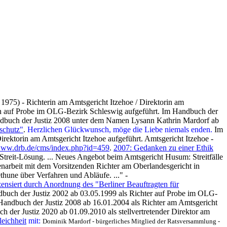
1975) - Richterin am Amtsgericht Itzehoe / Direktorin am
rin auf Probe im OLG-Bezirk Schleswig aufgeführt. Im Handbuch der
ndbuch der Justiz 2008 unter dem Namen Lysann Kathrin Mardorf ab
schutz"
.
Herzlichen Glückwunsch, möge die Liebe niemals enden.
Im
rektorin am Amtsgericht Itzehoe aufgeführt. Amtsgericht Itzehoe -
/www.drb.de/cms/index.php?id=459
.
2007: Gedanken zu einer Ethik
treit-Lösung. ... Neues Angebot beim Amtsgericht Husum: Streitfälle
narbeit mit dem Vorsitzenden Richter am Oberlandesgericht in
une über Verfahren und Abläufe. ..." -
zensiert durch Anordnung des "Berliner Beauftragten für
andbuch der Justiz 2002 ab 03.05.1999 als Richter auf Probe im OLG-
 Handbuch der Justiz 2008 ab 16.01.2004 als Richter am Amtsgericht
h der Justiz 2020 ab 01.09.2010 als stellvertretender Direktor am
eichheit
mit:
Dominik Mardorf - bürgerliches Mitglied der Ratsversammlung -