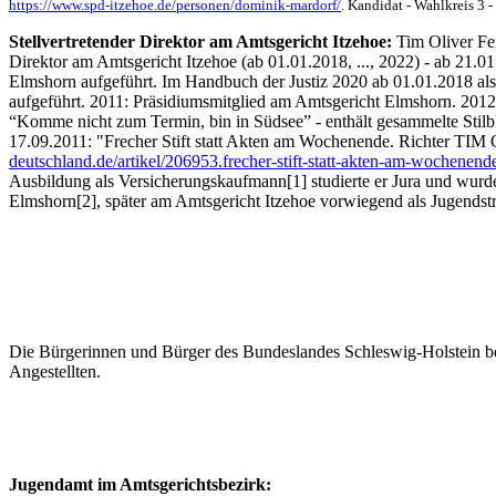
https://www.spd-itzehoe.de/personen/dominik-mardorf/
. Kandidat - Wahlkreis 3 -
Stellvertretender Direktor am Amtsgericht Itzehoe:
Tim Oliver Fe
Direktor am Amtsgericht Itzehoe (ab 01.01.2018, ..., 2022) - ab 21.
Elmshorn aufgeführt. Im Handbuch der Justiz 2020 ab 01.01.2018 als
aufgeführt. 2011: Präsidiumsmitglied am Amtsgericht Elmshorn. 2012: 
“Komme nicht zum Termin, bin in Südsee” - enthält gesammelte Stilbl
17.09.2011: "Frecher Stift statt Akten am Wochenende. Richter TI
deutschland.de/artikel/206953.frecher-stift-statt-akten-am-wochenend
Ausbildung als Versicherungskaufmann[1] studierte er Jura und wurde
Elmshorn[2], später am Amtsgericht Itzehoe vorwiegend als Jugendstrafric
Die Bürgerinnen und Bürger des Bundeslandes Schleswig-Holstein bes
Angestellten.
Jugendamt im Amtsgerichtsbezirk: