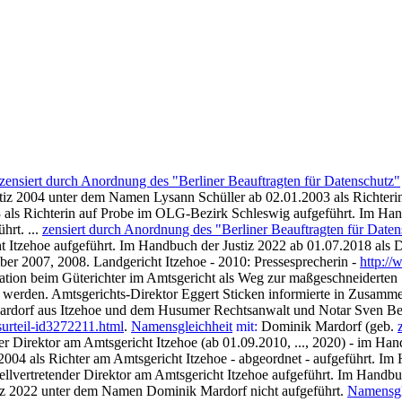
zensiert durch Anordnung des "Berliner Beauftragten für Datenschutz"
ustiz 2004 unter dem Namen Lysann Schüller ab 02.01.2003 als Richte
 als Richterin auf Probe im OLG-Bezirk Schleswig aufgeführt. Im Ha
hrt. ...
zensiert durch Anordnung des "Berliner Beauftragten für Daten
 Itzehoe aufgeführt. Im Handbuch der Justiz 2022 ab 01.07.2018 als Di
mber 2007, 2008. Landgericht Itzehoe - 2010: Pressesprecherin -
http:/
tion beim Güterichter im Amtsgericht als Weg zur maßgeschneiderten S
t werden. Amtsgerichts-Direktor Eggert Sticken informierte in Zusamme
ardorf aus Itzehoe und dem Husumer Rechtsanwalt und Notar Sven Beth
surteil-id3272211.html
.
Namensgleichheit
mit:
Dominik Mardorf (geb.
der Direktor am Amtsgericht Itzehoe (ab 01.09.2010, ..., 2020) - im H
004 als Richter am Amtsgericht Itzehoe - abgeordnet - aufgeführt. Im
ellvertretender Direktor am Amtsgericht Itzehoe aufgeführt. Im Handbuc
stiz 2022 unter dem Namen Dominik Mardorf nicht aufgeführt.
Namensgl