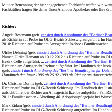
Mit der Benennung der hier angegebenen Fachkräfte treffen wir, w
Fachkräften fragen Sie daher Ihren Arzt oder Apotheker oder Ihre ört
Richter:
Angela Besemann (geb.
zensiert durch Anordnung des "Berliner Beau
als Richterin auf Probe im OLG-Bezirk Schleswig aufgeführt. Im Han
2010: Richterin auf Probe am Amtsgericht Itzehoe / Familiensachen.
Ulrike Dehning (geb.
zensiert durch Anordnung des "Berliner Beauft
Namen Ulrike Hamann ab 10.12.2012 als Richterin auf Probe im OLG
Bezirk Celle aufgeführt. ...
zensiert durch Anordnung des "Berliner B
Richterin am Amtsgericht Itzehoe aufgeführt. Im Handbuch der Justiz 
(geb.
zensiert durch Anordnung des "Berliner Beauftragten für Daten
Handbuch der Justiz 1986 ab 26.02.1980 als Richter am Amtsgericht 
Dr. Christian Dornis (geb.
zensiert durch Anordnung des "Berliner Be
Richter auf Probe im OLG-Bezirk Schleswig. Im Handbuch der Justiz
aufsichtführender Richter am Amtsgericht Itzehoe aufgeführt. FamR
2011: Familiensachen - Abteilung 46. Adoptionspflegejahr bei Wun
Mark Eidam (geb.
zensiert durch Anordnung des "Berliner Beauftrag
Richter auf Probe im OLG-Bezirk Schleswig aufgeführt. Im Handbuch 