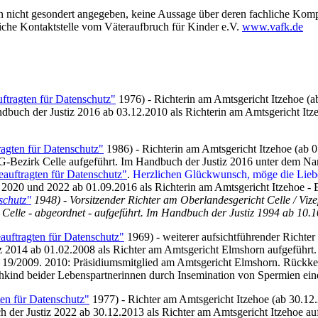
enn nicht gesondert angegeben, keine Aussage über deren fachliche K
liche Kontaktstelle vom Väteraufbruch für Kinder e.V.
www.vafk.de
ftragten für Datenschutz"
1976) - Richterin am Amtsgericht Itzehoe (a
dbuch der Justiz 2016 ab 03.12.2010 als Richterin am Amtsgericht Itz
ragten für Datenschutz"
1986) - Richterin am Amtsgericht Itzehoe (ab 0
-Bezirk Celle aufgeführt. Im Handbuch der Justiz 2016 unter dem Na
eauftragten für Datenschutz"
.
Herzlichen Glückwunsch, möge die Lieb
2020 und 2022 ab 01.09.2016 als Richterin am Amtsgericht Itzehoe - El
schutz"
1948) - Vorsitzender Richter am Oberlandesgericht Celle / Vize
Celle - abgeordnet - aufgeführt. Im Handbuch der Justiz 1994 ab 10.1
auftragten für Datenschutz"
1969) - weiterer aufsichtführender Richter
 2014 ab 01.02.2008 als Richter am Amtsgericht Elmshorn aufgeführt. 
Z 19/2009. 2010: Präsidiumsmitglied am Amtsgericht Elmshorn. Rückk
schkind beider Lebenspartnerinnen durch Insemination von Spermien 
ten für Datenschutz"
1977) - Richter am Amtsgericht Itzehoe (ab 30.12.
der Justiz 2022 ab 30.12.2013 als Richter am Amtsgericht Itzehoe auf