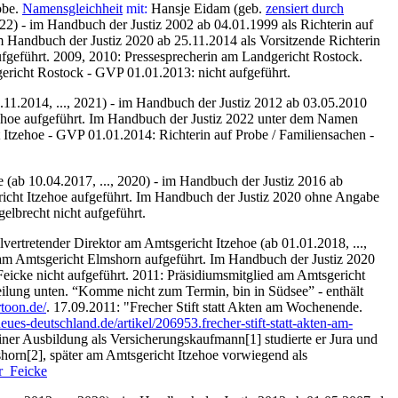
obe.
Namensgleichheit
mit:
Hansje Eidam (geb.
zensiert durch
22) - im Handbuch der Justiz 2002 ab 04.01.1999 als Richterin auf
Im Handbuch der Justiz 2020 ab
25.11.2014
als Vorsitzende Richterin
ufgeführt.
2009, 2010: Pressesprecherin am Landgericht Rostock.
richt Rostock - GVP 01.01.2013: nicht aufgeführt.
.11.2014, ..., 2021) - im Handbuch der Justiz 2012 ab 03.05.2010
zehoe aufgeführt. Im Handbuch der Justiz 2022 unter dem Namen
 Itzehoe - GVP 01.01.2014: Richterin auf Probe / Familiensachen -
 (ab 10.04.2017, ..., 2020) - im Handbuch der Justiz 2016 ab
icht Itzehoe aufgeführt. Im Handbuch der Justiz 2020 ohne Angabe
lbrecht nicht aufgeführt.
lvertretender Direktor am Amtsgericht Itzehoe (ab 01.01.2018, ...,
 am Amtsgericht Elmshorn aufgeführt. Im Handbuch der Justiz 2020
eicke nicht aufgeführt. 2011: Präsidiumsmitglied am Amtsgericht
teilung unten. “Komme nicht zum Termin, bin in Südsee” - enthält
rtoon.de/
. 17.09.2011: "Frecher Stift statt Akten am Wochenende.
ues-deutschland.de/artikel/206953.frecher-stift-statt-akten-am-
iner Ausbildung als Versicherungskaufmann[1] studierte er Jura und
horn[2], später am Amtsgericht Itzehoe vorwiegend als
er_Feicke