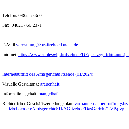
Telefon: 04821 / 66-0
Fax: 04821 / 66-2371
E-Mail
verwaltung@ag-itzehoe.landsh.de
Internet:
https://www.schleswig-holstein.de/DE/justiz/gerichte-und
Internetauftritt des Amtsgerichts Itzehoe (01/2024)
Visuelle Gestaltung:
grauenhaft
Informationsgehalt:
mangelhaft
Richterlicher Geschäftsverteilungsplan:
vorhanden - aber hoffungslos 
justizbehoerden/AmtsgerichteSH/AGItzehoe/DasGericht/GVP/gvp_n