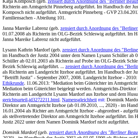
Katja Komposch (geb.
zensiert durch Anordnung des "Berliner Beauf
Richterin am Amtsgericht Pinneberg aufgeführt. Im Handbuch der Jus
Komposch nicht aufgeführt.
Amtsgericht Pinneberg - GVP 23.04.2012:
Familiensachen - Abteilung 101.
Janna Mareike Labrenz (geb.
zensiert durch Anordnung des "Berliner
01.07.2008 als Richterin im OLG-Bezirk Schleswig aufgeführt. Im Ha
Janna Mareike Labrenz nicht aufgeführt.
Lysann Kathrin Mardorf (geb.
zensiert durch Anordnung des "Berline
im Handbuch der Justiz 2004 unter dem Namen Lysann Schüller ab 0
Schüller ab 02.01.2003 als Richterin auf Probe im OLG-Bezirk Schl
Bezirk Schleswig aufgeführt. ...
zensiert durch Anordnung des "Berli
als Richterin am Landgericht Itzehoe aufgeführt. Im Handbuch der Jus
"Betrifft Justiz" - September 2007, 2008. Landgericht Itzehoe - 2010:
Ethikrunde
.
11.06.2013: "Mediation beim Güterichter im Amtsgericht
Mediation beim Güterichter beigelegt werden. Amtsgerichts-Direktor 
Richterin am Landgericht Lysann Mardorf aus Itzehoe und dem Husum
gerichtsurteil-id3272211.html
.
Namensgleichheit
mit:
Dominik Mardor
Direktor am Amtsgericht Itzehoe (ab 01.09.2010, ..., 2020) - im Ha
16.01.2004 als Richter am Amtsgericht Itzehoe - abgeordnet - aufgef
als stellvertretender Direktor am Amtsgericht Itzehoe aufgeführt. Im
Justiz 2022 unter dem Namen Dominik Mardorf nicht aufgeführt.
Dominik Mardorf (geb.
zensiert durch Anordnung des "Berliner Beau
2020) - im Handbuch der Justiz 2002 ab 03.05.1999 als Richter auf 