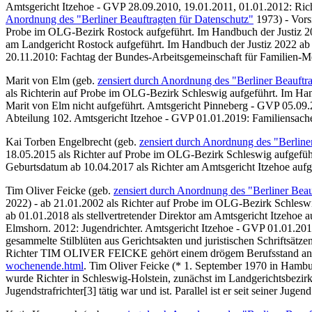
Amtsgericht Itzehoe - GVP 28.09.2010, 19.01.2011, 01.01.2012: Rich
Anordnung des "Berliner Beauftragten für Datenschutz"
1973) - Vors
Probe im OLG-Bezirk Rostock aufgeführt.
Im Handbuch der Justiz 
am Landgericht Rostock aufgeführt. Im Handbuch der Justiz 2022 ab 
20.11.2010: Fachtag der Bundes-Arbeitsgemeinschaft für Familien-M
Marit von Elm (geb.
zensiert durch Anordnung des "Berliner Beauftr
als Richterin auf Probe im OLG-Bezirk Schleswig aufgeführt. Im Han
Marit von Elm nicht aufgeführt. Amtsgericht Pinneberg - GVP 05.09.2
Abteilung 102. Amtsgericht Itzehoe - GVP 01.01.2019: Familiensache
Kai Torben Engelbrecht
(geb.
zensiert durch Anordnung des "Berline
18.05.2015 als Richter auf Probe im OLG-Bezirk Schleswig aufgefüh
Geburtsdatum ab 10.04.2017 als Richter am Amtsgericht Itzehoe aufg
Tim Oliver Feicke (geb.
zensiert durch Anordnung des "Berliner Beau
2022) - ab 21.01.2002 als Richter auf Probe im OLG-Bezirk Schleswi
ab 01.01.2018 als stellvertretender Direktor am Amtsgericht Itzehoe
Elmshorn. 2012: Jugendrichter. Amtsgericht Itzehoe - GVP 01.01.2019
gesammelte Stilblüten aus Gerichtsakten und juristischen Schriftsätz
Richter TIM OLIVER FEICKE gehört einem drögem Berufsstand an, h
wochenende.html
. Tim Oliver Feicke (* 1. September 1970 in Hambur
wurde Richter in Schleswig-Holstein, zunächst im Landgerichtsbezirk
Jugendstrafrichter[3] tätig war und ist. Parallel ist er seit seiner Jugend