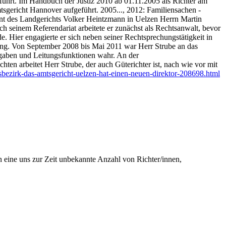
führt. Im Handbuch der Justiz 2010 ab 01.11.2005 als Richter am
sgericht Hannover aufgeführt. 2005..., 2012: Familiensachen -
ent des Landgerichts Volker Heintzmann in Uelzen Herrn Martin
 seinem Referendariat arbeitete er zunächst als Rechtsanwalt, bevor
 Hier engagierte er sich neben seiner Rechtsprechungstätigkeit in
ldung. Von September 2008 bis Mai 2011 war Herr Strube an das
gaben und Leitungsfunktionen wahr. An der
en arbeitet Herr Strube, der auch Güterichter ist, nach wie vor mit
htsbezirk-das-amtsgericht-uelzen-hat-einen-neuen-direktor-208698.html
eine uns zur Zeit unbekannte Anzahl von Richter/innen,