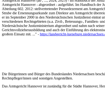
Amtsgericht Hannover (ab , ..., 2024, 2025) - im Handbuch der Justi
Amtsgericht Hannover - abgeordnet - aufgeführt. Im Handbuch der Jus
Abteilung 602. 2012: stellvertretender Pressedezernent am Amtsgeri
Strube die Ernennungsurkunde zum Direktor am Amtsgericht überreicht
er im September 2000 in den Niedersächsischen Justizdienst eintrat 
verschiedenen Rechtsgebieten (u.a. Zivil-, Betreuungs-, Familien- u
Niedersächsische Justizministerium abgeordnet und nahm nach seine
Gerichtsvollzieherausbildung und auch der Einführung des elektronisc
großem Einsatz mit. ..." -
https://landgericht-lueneburg.niedersachsen
Die Bürgerinnen und Bürger des Bundeslandes Niedersachsen beschäf
Rechtspfleger/innen und sonstigen Angestellten.
Das Amtsgericht Hannover ist zuständig für die Städte Hannover, H