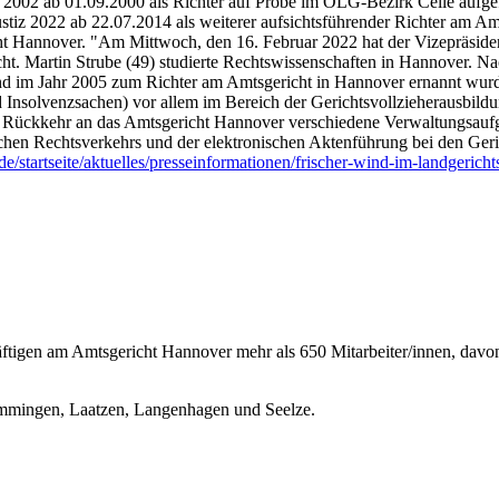
z 2002 ab 01.09.2000 als Richter auf Probe im OLG-Bezirk Celle aufge
tiz 2022 ab 22.07.2014 als weiterer aufsichtsführender Richter am Amt
cht Hannover. "Am Mittwoch, den 16. Februar 2022 hat der Vizepräsid
. Martin Strube (49) studierte Rechtswissenschaften in Hannover. Nach
und im Jahr 2005 zum Richter am Amtsgericht in Hannover ernannt wurde.
nd Insolvenzsachen) vor allem im Bereich der Gerichtsvollzieherausbi
r Rückkehr an das Amtsgericht Hannover verschiedene Verwaltungsauf
hen Rechtsverkehrs und der elektronischen Aktenführung bei den Gericht
.de/startseite/aktuelles/presseinformationen/frischer-wind-im-landgeric
tigen am Amtsgericht Hannover mehr als 650 Mitarbeiter/innen, davon 
emmingen, Laatzen, Langenhagen und Seelze.