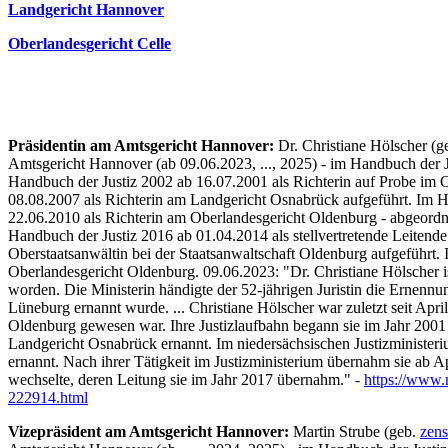
Landgericht Hannover
Oberlandesgericht Celle
Präsidentin am Amtsgericht Hannover:
Dr. Christiane Hölscher (g
Amtsgericht Hannover (ab 09.06.2023, ..., 2025) - im Handbuch der 
Handbuch der Justiz 2002 ab 16.07.2001 als Richterin auf Probe im 
08.08.2007 als Richterin am Landgericht Osnabrück aufgeführt. Im H
22.06.2010 als Richterin am Oberlandesgericht Oldenburg - abgeordne
Handbuch der Justiz 2016 ab 01.04.2014 als stellvertretende Leitend
Oberstaatsanwältin bei der Staatsanwaltschaft Oldenburg aufgeführt
Oberlandesgericht Oldenburg. 09.06.2023: "Dr. Christiane Hölscher i
worden. Die Ministerin händigte der 52-jährigen Juristin die Ernenn
Lüneburg ernannt wurde. ... Christiane Hölscher war zuletzt seit Apri
Oldenburg gewesen war. Ihre Justizlaufbahn begann sie im Jahr 2001 z
Landgericht Osnabrück ernannt. Im niedersächsischen Justizministeriu
ernannt. Nach ihrer Tätigkeit im Justizministerium übernahm sie ab A
wechselte, deren Leitung sie im Jahr 2017 übernahm." -
https://www.m
222914.html
Vizepräsident am Amtsgericht Hannover:
Martin Strube (geb.
zens