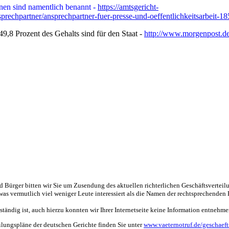
innen sind namentlich benannt -
https://amtsgericht-
sprechpartner/ansprechpartner-fuer-presse-und-oeffentlichkeitsarbeit-1
9,8 Prozent des Gehalts sind für den Staat -
http://www.morgenpost.de/
Bürger bitten wir Sie um Zusendung des aktuellen richterlichen Geschäftsverteilung
as vermutlich viel weniger Leute interessiert als die Namen der rechtsprechenden 
uständig ist, auch hierzu konnten wir Ihrer Internetseite keine Information entnehm
eilungspläne der deutschen Gerichte finden Sie unter
www.vaeternotruf.de/geschaeft