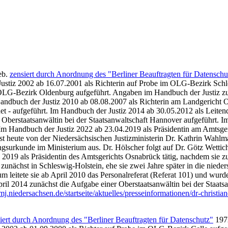
eb.
zensiert durch Anordnung des "Berliner Beauftragten für Datenschu
Justiz 2002 ab 16.07.2001 als Richterin auf Probe im OLG-Bezirk Schl
OLG-Bezirk Oldenburg aufgeführt. Angaben im Handbuch der Justiz zum 
andbuch der Justiz 2010 ab 08.08.2007 als Richterin am Landgericht O
t - aufgeführt. Im Handbuch der Justiz 2014 ab 30.05.2012 als Leitende
e Oberstaatsanwältin bei der Staatsanwaltschaft Hannover aufgeführt. 
. Im Handbuch der Justiz 2022 ab 23.04.2019 als Präsidentin am Amtsge
st heute von der Niedersächsischen Justizministerin Dr. Kathrin Wahl
ungsurkunde im Ministerium aus. Dr. Hölscher folgt auf Dr. Götz Wettic
l 2019 als Präsidentin des Amtsgerichts Osnabrück tätig, nachdem sie z
unächst in Schleswig-Holstein, ehe sie zwei Jahre später in die nieder
m leitete sie ab April 2010 das Personalreferat (Referat 101) und wur
pril 2014 zunächst die Aufgabe einer Oberstaatsanwältin bei der Staats
j.niedersachsen.de/startseite/aktuelles/presseinformationen/dr-christia
iert durch Anordnung des "Berliner Beauftragten für Datenschutz"
1972